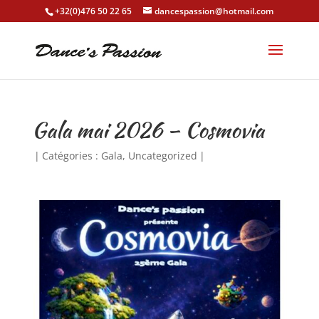
+32(0)476 50 22 65
dancespassion@hotmail.com
Gala mai 2026 – Cosmovia
|
Catégories :
Gala
,
Uncategorized
|