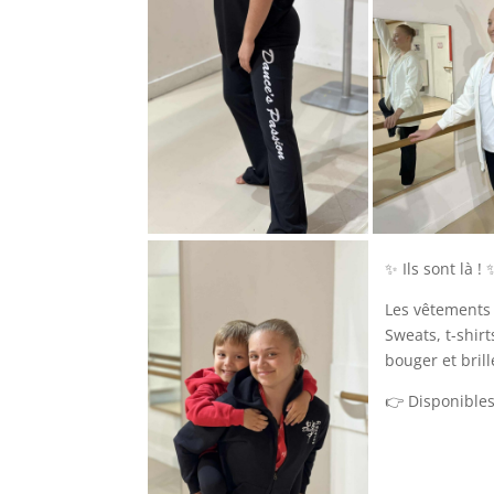
✨ Ils sont là ! 
Les vêtement
Sweats, t-shir
bouger et brill
👉 Disponibles