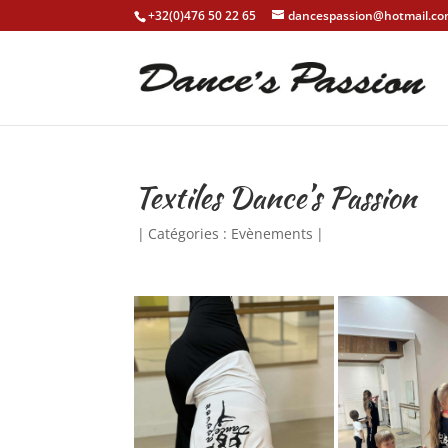
+32(0)476 50 22 65
dancespassion@hotmail.c
Textiles Dance’s Passion
|
Catégories :
Evènements
|