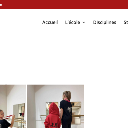
om
Accueil
L’école
Disciplines
S